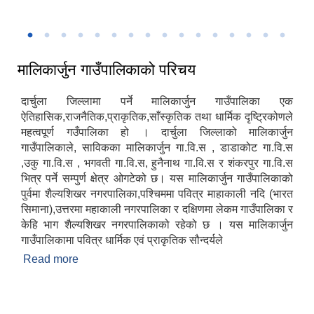
मालिकार्जुन गाउँपालिकाको वडा नं ७ विनाकोईरालीमा सामुदायिक स्वास्थ्य इकाई
मालिकार्जुन गाउँपालिका स्तरीय चौथो राष्ट्रपती रनिङ सिल्ड प्रतियोगिता, २०८०
मालिकार्जुन गाउँपालिका गाउँ सभाको आठौं अधिवेशन सम्पन्न ।
केन्द्रको उद्घाटन।
मालिकार्जुन गाउँपालिकाकको आ.व. २०७८।०७९ को वार्षिक समिक्षा
९ औ अन्तर्राष्ट्रि योग दिवस
९ औ अन्तर्राष्ट्रि योग दिवस
समुद्घाटन समारोह ।
मालिकार्जुन गाउँपालिकाको परिचय
दार्चुला जिल्लामा पर्ने मालिकार्जुन गाउँपालिका एक
ऐतिहासिक,राजनैतिक,प्राकृतिक,साँस्कृतिक तथा धार्मिक दृष्ट्रिकोणले
महत्वपूर्ण गउँपालिका हो । दार्चुला जिल्लाको मालिकार्जुन
गाउँपालिकाले, साविकका मालिकार्जुन गा.वि.स , डाडाकोट गा.वि.स
,उकु गा.वि.स , भगवती गा.वि.स, हुनैनाथ गा.वि.स र शंकरपुर गा.वि.स
भित्र पर्ने सम्पुर्ण क्षेत्र ओगटेको छ। यस मालिकार्जुन गाउँपालिकाको
पुर्वमा शैल्यशिखर नगरपालिका,पश्चिममा पवित्र माहाकाली नदि (भारत
सिमाना),उत्तरमा महाकाली नगरपालिका र दक्षिणमा लेकम गाउँपालिका र
केहि भाग शैल्यशिखर नगरपालिकाको रहेको छ । यस मालिकार्जुन
गाउँपालिकामा पवित्र धार्मिक एवं प्राकृतिक सौन्दर्यले
Read more
about मालिकार्जुन गाउँपालिकाको परिचय