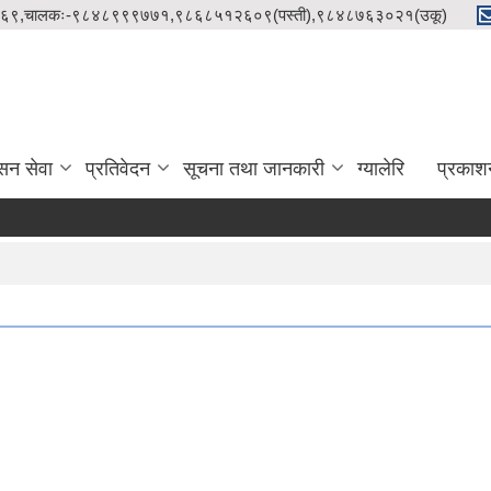
९८५१२१५८६९,चालकः-९८४८९९९७७१,९८६८५१२६०९(पस्ती),९८४८७६३०२१(उकू)
सन सेवा
प्रतिवेदन
सूचना तथा जानकारी
ग्यालेरि
प्रकाश