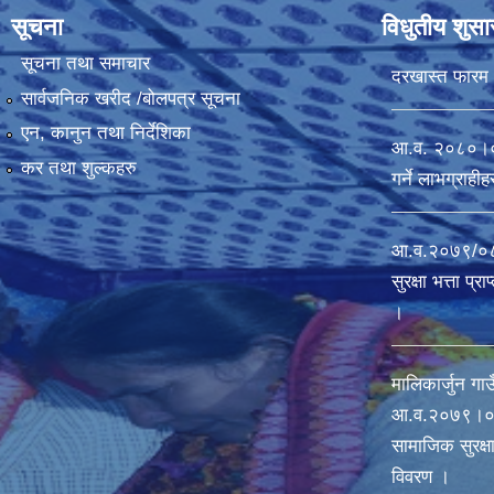
सूचना
विधुतीय शुस
सूचना तथा समाचार
दरखास्त फारम
सार्वजनिक खरीद /बोलपत्र सूचना
एन, कानुन तथा निर्देशिका
आ.व. २०८०।०८१ 
कर तथा शुल्कहरु
गर्ने लाभग्राह
आ.व.२०७९/०८०
सुरक्षा भत्ता प्
।
मालिकार्जुन गाउ
आ‍.व.२०७९।०८
सामाजिक सुरक्षा 
विवरण ।