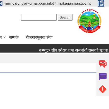
mrmdarchula@gmail.com,info@malikarjunmun.gov.np
Search form
Search
न
सम्पर्क
रोजगारमूलक सेवा
कम्प्युटर सीप परीक्षण तथा अन्तर्वार्ता सम्बन्धी सूचना
आ