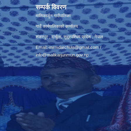
सम्पर्क विवरण
मालिकार्जुन गाउँपालिका
गाउँ कार्यपालिकाको कार्यालय
शंकरपुर , दार्चुला, सुदूरपश्चिम प्रदेश , नेपाल
Email:
-mrmdarchula@gmail.com
/
info@malikarjunmun.gov.np